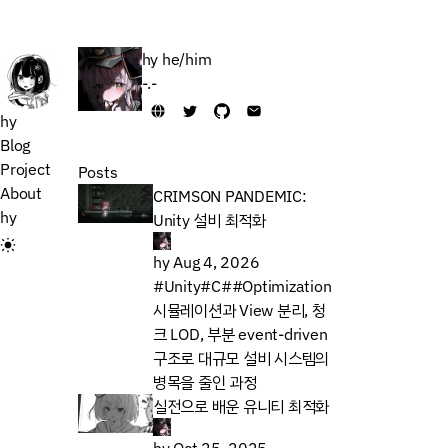
hy
he/him
-.-
hy
Blog
Project
Posts
About
CRIMSON PANDEMIC:
hy
Unity 설비 최적화
hy
Aug 4, 2026
#Unity
#C#
#Optimization
시뮬레이션과 View 분리, 청
크 LOD, 부분 event-driven
구조로 대규모 설비 시스템의
병목을 줄인 과정
실전으로 배운 유니티 최적화
hy
Oct 25, 2025